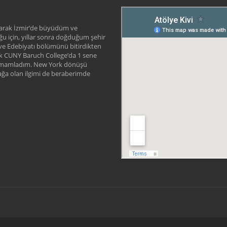
arak İzmir’de büyüdüm ve
uğu için, yıllar sonra doğduğum şehir
ve Edebiyatı bölümünü bitirdikten
rek CUNY Baruch College’da 1 sene
amamladım. New York dönüşü
ğa olan ilgimi de beraberimde