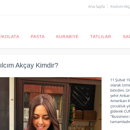
Ana Sayfa
Kıvılcım Ak
ÇİKOLATA
PASTA
KURABİYE
TATLILAR
SA
ılcım Akçay Kimdir?
11 Şubat 1
olarak İzmi
bitirdim. Ü
şehir Ankar
Amerikan Kü
çocukluk yı
giderek CU
”Bussiness
tamamladı