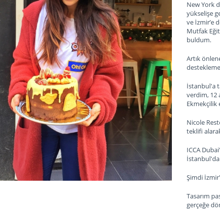
New York d
yükselişe g
ve İzmir’e
Mutfak Eğit
buldum.
Artık önlen
destekleme
İstanbul'a 
verdim, 12
Ekmekçilik
Nicole Rest
teklifi al
ICCA Dubai'
İstanbul'da 
Şimdi İzmir
Tasarım pas
gerçeğe d