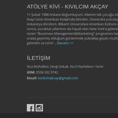
ATÖLYE KİVİ - KIVILCIM AKÇAY
11 Şubat 1988 Ankara doğumluyum. Ailemin tek çocuğu ol
liseyi İzmir Amerikan Koleji’nde bitirdim. Üniversite yolcul
Ankara’ya döndüm. Bilkent Üniversitesi Amerikan Kültürü 
sonra, çocukluk yıllarımın da hayali olan New York’a gide
süren ”Bussiness Management&Marketing” programını t
orada geçirmiş olduğum günlerimde yükselişe geçen mutfa
getirdim ve İzmir’...
Devamı >>
İLETİŞİM
Ilıca Mahallesi, Sevgi Sokak, No:5 Narlıdere / İzmir
GSM:
0536 332 9742
Email:
kivilcimakcay@gmail.com