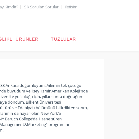
çay Kimdir?
Sık Sorulan Sorular
İletişim
ĞLIKLI ÜRÜNLER
TUZLULAR
988 Ankara doğumluyum. Ailemin tek çocuğu
r’de büyüdüm ve liseyi İzmir Amerikan Koleji’nde
niversite yolculuğu için, yıllar sonra doğduğum
a’ya döndüm. Bilkent Üniversitesi
ltürü ve Edebiyatı bölümünü bitirdikten sonra,
llarımın da hayali olan New York’a
NY Baruch College’da 1 sene süren
 Management&Marketing” programını
m.