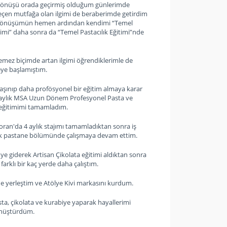
önüşü orada geçirmiş olduğum günlerimde
eçen mutfağa olan ilgimi de beraberimde getirdim
 dönüşümün hemen ardından kendimi “Temel
imi” daha sonra da “Temel Pastacılık Eğitimi”nde
emez biçimde artan ilgimi öğrendiklerimle de
ye başlamıştım.
taşınıp daha profösyonel bir eğitim almaya karar
 aylık MSA Uzun Dönem Profesyonel Pasta ve
 eğitimimi tamamladım.
oran'da 4 aylık stajımı tamamladıktan sonra iş
arak pastane bölümünde çalışmaya devam ettim.
ye giderek Artisan Çikolata eğitimi aldıktan sonra
farklı bir kaç yerde daha çalıştım.
'e yerleştim ve Atölye Kivi markasını kurdum.
ta, çikolata ve kurabiye yaparak hayallerimi
önüştürdüm.