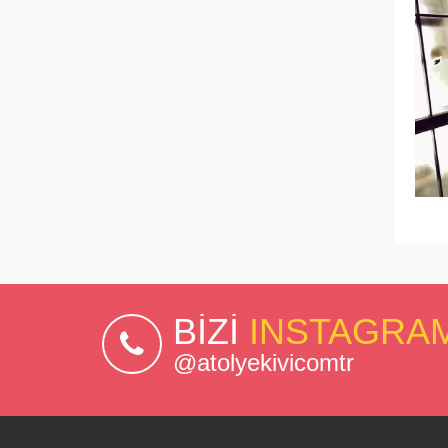
BİZİ
INSTAGRA
@atolyekivicomtr