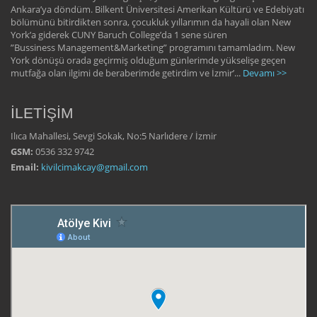
Ankara’ya döndüm. Bilkent Üniversitesi Amerikan Kültürü ve Edebiyatı
bölümünü bitirdikten sonra, çocukluk yıllarımın da hayali olan New
York’a giderek CUNY Baruch College’da 1 sene süren
”Bussiness Management&Marketing” programını tamamladım. New
York dönüşü orada geçirmiş olduğum günlerimde yükselişe geçen
mutfağa olan ilgimi de beraberimde getirdim ve İzmir’...
Devamı >>
İLETİŞİM
Ilıca Mahallesi, Sevgi Sokak, No:5 Narlıdere / İzmir
GSM:
0536 332 9742
Email:
kivilcimakcay@gmail.com