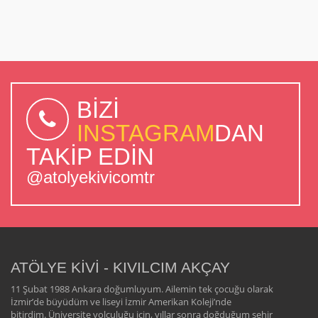
BİZİ
INSTAGRAM
DAN
TAKİP EDİN
@atolyekivicomtr
ATÖLYE KİVİ - KIVILCIM AKÇAY
11 Şubat 1988 Ankara doğumluyum. Ailemin tek çocuğu olarak
İzmir’de büyüdüm ve liseyi İzmir Amerikan Koleji’nde
bitirdim. Üniversite yolculuğu için, yıllar sonra doğduğum şehir