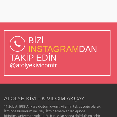
BİZİ
INSTAGRAM
DAN
TAKİP EDİN
@atolyekivicomtr
ATÖLYE KİVİ - KIVILCIM AKÇAY
11 Şubat 1988 Ankara doğumluyum. Ailemin tek çocuğu olarak
İzmir’de büyüdüm ve liseyi İzmir Amerikan Koleji’nde
bitirdim. Üniversite yolculuğu için, yıllar sonra doğduğum şehir