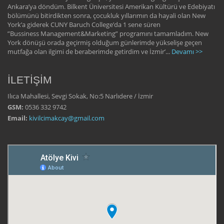
Ankara’ya döndüm. Bilkent Üniversitesi Amerikan Kültürü ve Edebiyatı
bölümünü bitirdikten sonra, çocukluk yıllarımın da hayali olan New
York’a giderek CUNY Baruch College’da 1 sene süren
”Bussiness Management&Marketing” programını tamamladım. New
York dönüşü orada geçirmiş olduğum günlerimde yükselişe geçen
mutfağa olan ilgimi de beraberimde getirdim ve İzmir’...
Devamı >>
İLETİŞİM
Ilıca Mahallesi, Sevgi Sokak, No:5 Narlıdere / İzmir
GSM:
0536 332 9742
Email:
kivilcimakcay@gmail.com