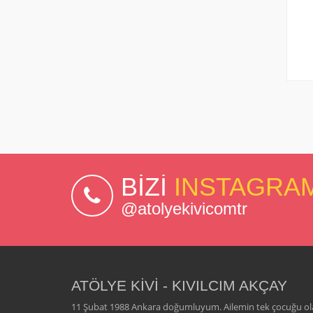
BİZİ
INSTAGRA
@atolyekivicomtr
ATÖLYE KİVİ - KIVILCIM AKÇAY
11 Şubat 1988 Ankara doğumluyum. Ailemin tek çocuğu ol