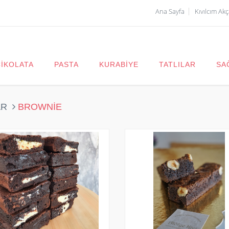
Ana Sayfa
Kıvılcım Ak
ÇİKOLATA
PASTA
KURABİYE
TATLILAR
SA
AR
BROWNİE