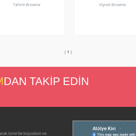
Tahinli Brownie
Vişneli Brownie
|
1
|
M
DAN TAKİP EDİN
arak İzmir’de büyüdüm ve